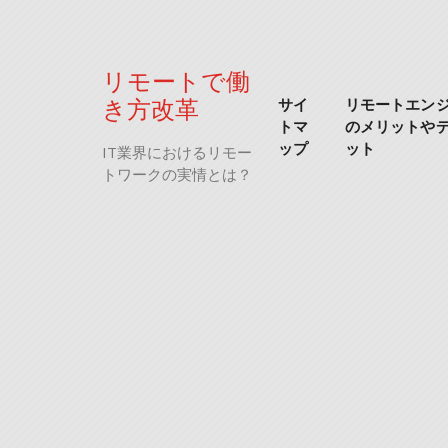
Skip
to
content
リモートで働
き方改革
サイ
リモートエン
トマ
のメリットや
ップ
ット
IT業界におけるリモー
トワークの実情とは？